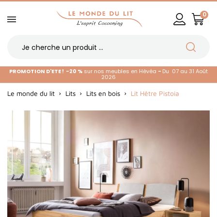
0
PROMOTION D'ETE !
-20 %
sur nos meubles en Hévéa
-
Du 07 au 31 Août
2026
Le monde du lit
Lits
Lits en bois
Lit Hêtre Pistoia