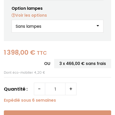
Option lampes
Voir les options
arrow_drop_down
1 398,00 €
TTC
OU
3 x
466,00 €
sans frais
Dont éco-mobilier 4,20 €
-
+
Quantité :
Expédié sous 6 semaines