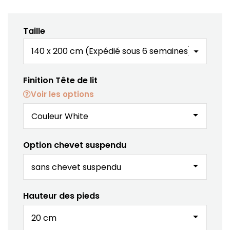
Taille
Finition Tête de lit
Voir les options
arrow_drop_down
Option chevet suspendu
arrow_drop_down
Hauteur des pieds
arrow_drop_down