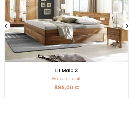
Lit Malo 3
Hêtre massif
895,00 €
Prix