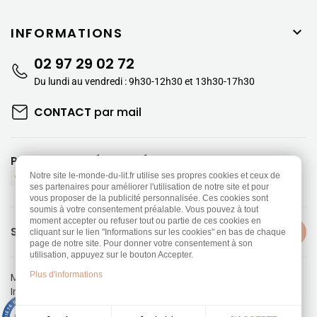
INFORMATIONS

02 97 29 02 72
Du lundi au vendredi : 9h30-12h30 et 13h30-17h30
CONTACT
par mail
PAIEMENTS SÉCURISÉS
Notre site le-monde-du-lit.fr utilise ses propres cookies et ceux de
ses partenaires pour améliorer l'utilisation de notre site et pour
vous proposer de la publicité personnalisée. Ces cookies sont
soumis à votre consentement préalable. Vous pouvez à tout
moment accepter ou refuser tout ou partie de ces cookies en
SUIVEZ-NOUS
cliquant sur le lien "Informations sur les cookies" en bas de chaque
page de notre site. Pour donner votre consentement à son
utilisation, appuyez sur le bouton Accepter.
Plus d'informations
Mentions légales
-
Politique de confidentialité
Information sur les Cookies
-
CGV
Réalisation
Dream me up
9.3