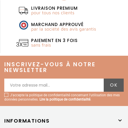
LIVRAISON PREMIUM
pour tous nos clients
MARCHAND APPROUVÉ
par la société des avis garantis
PAIEMENT EN 3 FOIS
sans frais
INSCRIVEZ-VOUS À NOTRE
NEWSLETTER
J'accepte la politique de confidentialité concernant l'utilisation des mes
données personnelles.
Lire la politique de confidentialité
.
INFORMATIONS
