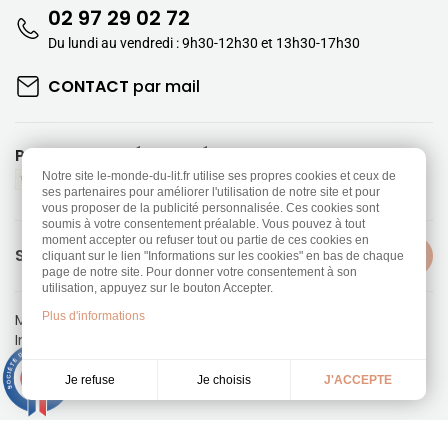
02 97 29 02 72
Du lundi au vendredi : 9h30-12h30 et 13h30-17h30
CONTACT
par mail
PAIEMENTS SÉCURISÉS
Notre site le-monde-du-lit.fr utilise ses propres cookies et ceux de
ses partenaires pour améliorer l'utilisation de notre site et pour
vous proposer de la publicité personnalisée. Ces cookies sont
soumis à votre consentement préalable. Vous pouvez à tout
moment accepter ou refuser tout ou partie de ces cookies en
SUIVEZ-NOUS
cliquant sur le lien "Informations sur les cookies" en bas de chaque
page de notre site. Pour donner votre consentement à son
utilisation, appuyez sur le bouton Accepter.
Plus d'informations
Mentions légales
-
Politique de confidentialité
Information sur les Cookies
-
CGV
Réalisation
Dream me up
9.3
/10
Je choisis
Je refuse
J'ACCEPTE
453 avis