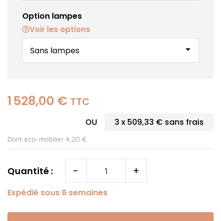
Option lampes
Voir les options
arrow_drop_down
1 528,00 €
TTC
OU
3 x
509,33 €
sans frais
Dont éco-mobilier 4,20 €
-
+
Quantité :
Expédié sous 6 semaines