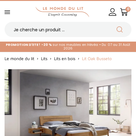
0
PROMOTION D'ETE !
-20 %
sur nos meubles en Hévéa
-
Du 07 au 31 Août
2026
Le monde du lit
Lits
Lits en bois
Lit Oak Busseto