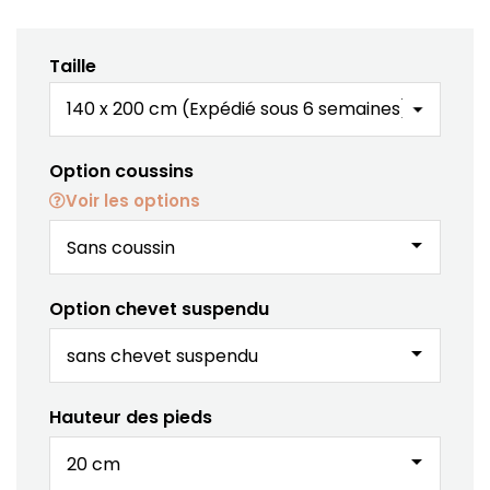
Taille
Option coussins
Voir les options
arrow_drop_down
Option chevet suspendu
arrow_drop_down
Hauteur des pieds
arrow_drop_down