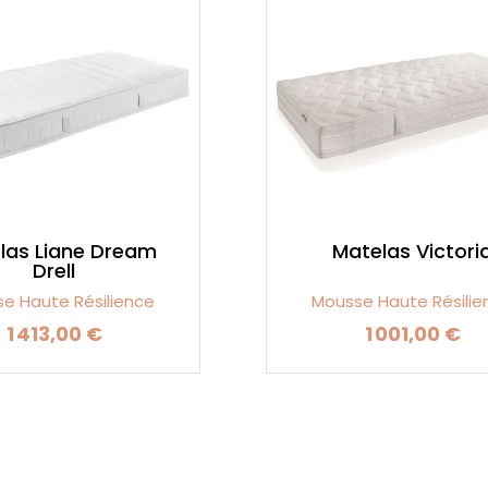
las Liane Dream
Matelas Victori
Drell
e Haute Résilience
Mousse Haute Résilie
1 413,00 €
1 001,00 €
Prix
Prix