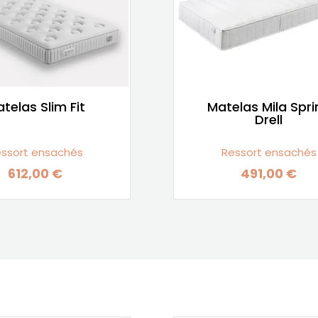
telas Slim Fit
Matelas Mila Spri
Drell
ssort ensachés
Ressort ensachés
612,00 €
491,00 €
Prix
Prix