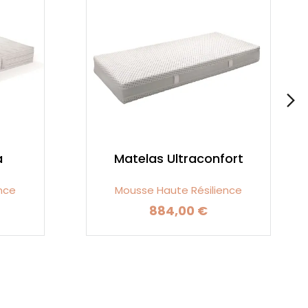
a
Matelas Ultraconfort
nce
Mousse Haute Résilience
884,00 €
Prix