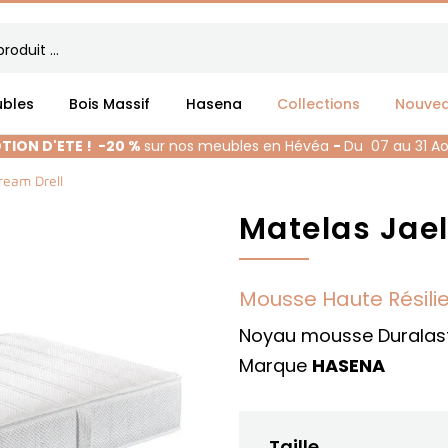
bles
Bois Massif
Hasena
Collections
Nouve
ION D'ETE !
-20 %
sur nos meubles en Hévéa
-
Du 07 au 31 A
ream Drell
Matelas Jael
Mousse Haute Résili
Noyau mousse Duralas
Marque
HASENA
Taille