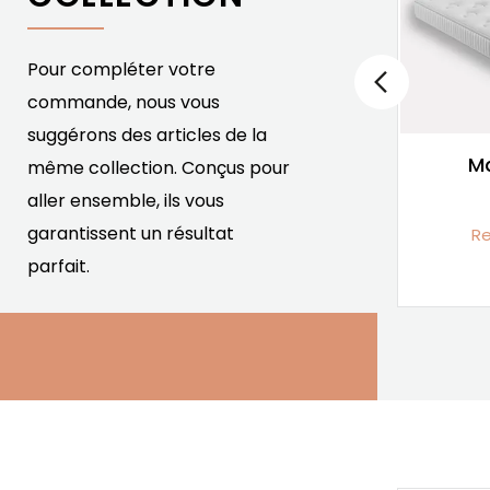
Pour compléter votre
commande, nous vous
suggérons des articles de la
Matelas Liane Dream
Ma
même collection. Conçus pour
Drell
aller ensemble, ils vous
garantissent un résultat
Mousse Haute Résilience
Re
parfait.
1 413,00 €
Prix