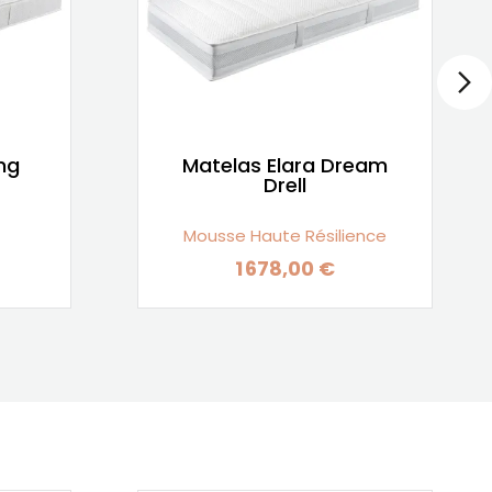
ng
Matelas Elara Dream
Drell
Mousse Haute Résilience
1 678,00 €
Prix