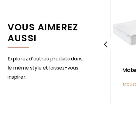
VOUS AIMEREZ
AUSSI
Explorez d’autres produits dans
le même style et laissez-vous
Matelas Novo
Mate
inspirer.
Mousse Haute Résilience
Mouss
493,00 €
Prix