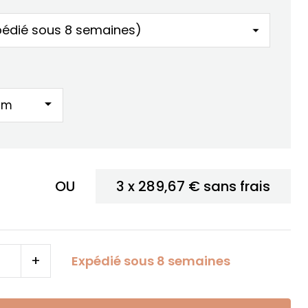
arrow_drop_down
OU
3 x
289,67 €
sans frais
+
Expédié sous 8 semaines