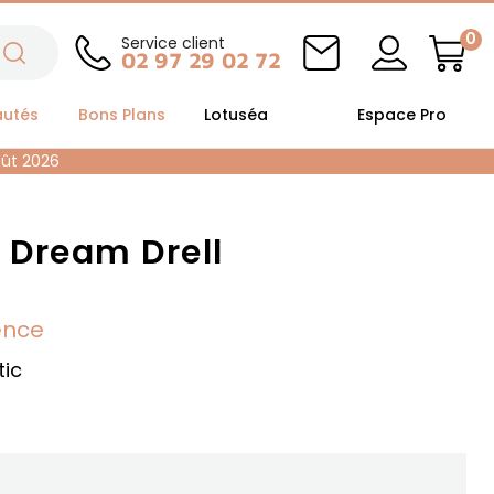
0
Service client
02 97 29 02 72
autés
Bons Plans
Lotuséa
Espace Pro
oût 2026
 Dream Drell
ence
tic