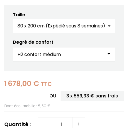
Taille
Degré de confort
arrow_drop_down
1 678,00 €
TTC
OU
3 x
559,33 €
sans frais
Dont éco-mobilier 5,50 €
-
+
Quantité :