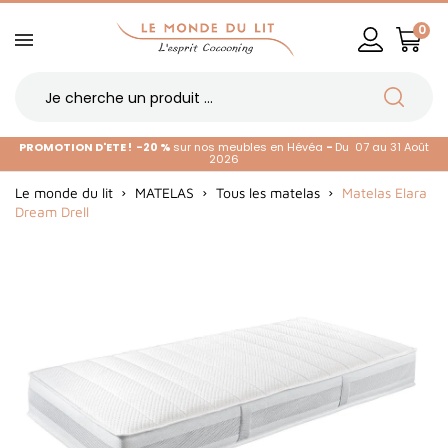
0
PROMOTION D'ETE !
-20 %
sur nos meubles en Hévéa
-
Du 07 au 31 Août
2026
Le monde du lit
MATELAS
Tous les matelas
Matelas Elara
Dream Drell