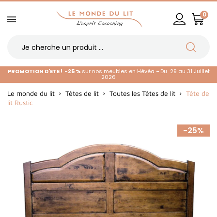
0
PROMOTION D'ETE !
-25 %
sur nos meubles en Hévéa
-
Du 29 au 31 Juillet
2026
Le monde du lit
Têtes de lit
Toutes les Têtes de lit
Tête de
lit Rustic
-25%