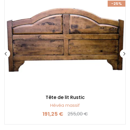
%
-25%
Tête de lit Rustic
Hévéa massif
191,25 €
255,00 €
Prix
Prix de base