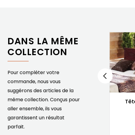
DANS LA MÊME
COLLECTION
Pour compléter votre
commande, nous vous
suggérons des articles de la
même collection. Conçus pour
Echantillons couleurs
Têt
meubles en Rotin
aller ensemble, ils vous
Rotin
garantissent un résultat
5,00 €
parfait.
Prix