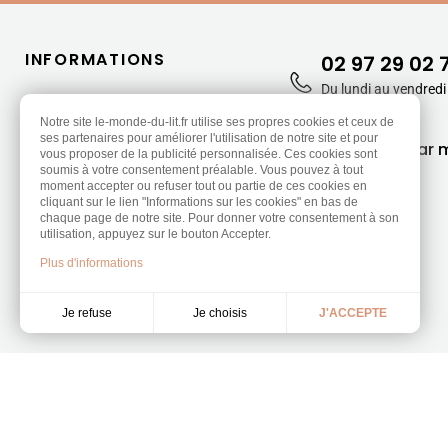
INFORMATIONS
02 97 29 02 
Du lundi au vendredi
Qui sommes-nous ?
13h30-17h30
Sécurité de paiement
Notre site le-monde-du-lit.fr utilise ses propres cookies et ceux de
ses partenaires pour améliorer l'utilisation de notre site et pour
Modalités de livraison
CONTACT
par m
vous proposer de la publicité personnalisée. Ces cookies sont
Charte de qualité
soumis à votre consentement préalable. Vous pouvez à tout
moment accepter ou refuser tout ou partie de ces cookies en
Nos engagements
cliquant sur le lien "Informations sur les cookies" en bas de
Protection des données
chaque page de notre site. Pour donner votre consentement à son
utilisation, appuyez sur le bouton Accepter.
9.3
Conditions de vente
/10
453 avis
Plus d'informations
Formulaire de rétractation
Je choisis
Je refuse
J'ACCEPTE