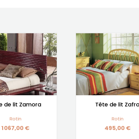
e de lit Zamora
Tête de lit Zafr
Rotin
Rotin
1 067,00 €
495,00 €
Prix
Prix