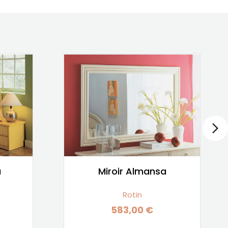
a
Miroir Almansa
Rotin
583,00 €
Prix