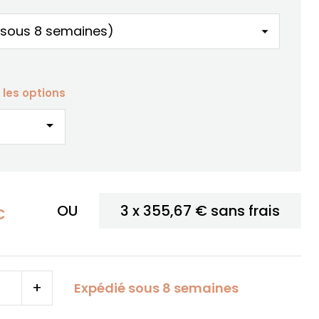
 les options
arrow_drop_down
OU
3 x
355,67 €
sans frais
C
+
Expédié sous 8 semaines