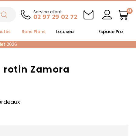
0
Service client
02 97 29 02 72
autés
Bons Plans
Lotuséa
Espace Pro
llet 2026
en rotin Zamora
bordeaux