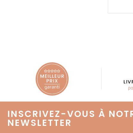
984,00 €
Prix
LI
po
INSCRIVEZ-VOUS À NOT
NEWSLETTER