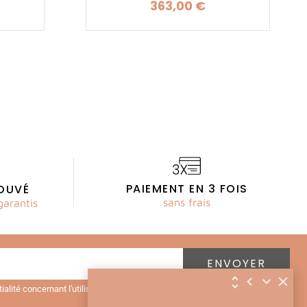
363,00 €
Prix
PAIEMENT EN 3 FOIS
OUVÉ
sans frais
garantis
ntialité concernant l'utilisation des mes données personnelles.
Lire la