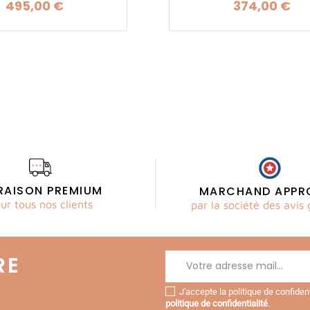
495,00 €
374,00 €
Prix
Prix
VRAISON PREMIUM
MARCHAND APPR
ur tous nos clients
par la société des avis 
RE
J'accepte la politique de confide
politique de confidentialité
.