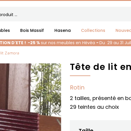
bles
Bois Massif
Hasena
Collections
Nouve
ION D'ETE !
-25 %
sur nos meubles en Hévéa
-
Du 29 au 31 Jui
 lit Zamora
Tête de lit 
Rotin
2 tailles, présenté en 
29 teintes au choix
Taille