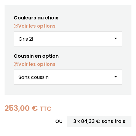
Couleurs au choix
Voir les options
arrow_drop_down
Coussin en option
Voir les options
arrow_drop_down
253,00 €
TTC
OU
3 x
84,33 €
sans frais