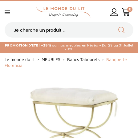
0
PROMOTION D'ETE !
-25 %
sur nos meubles en Hévéa
-
Du 29 au 31 Juillet
2026
Le monde du lit
MEUBLES
Bancs Tabourets
Banquette
Florencia