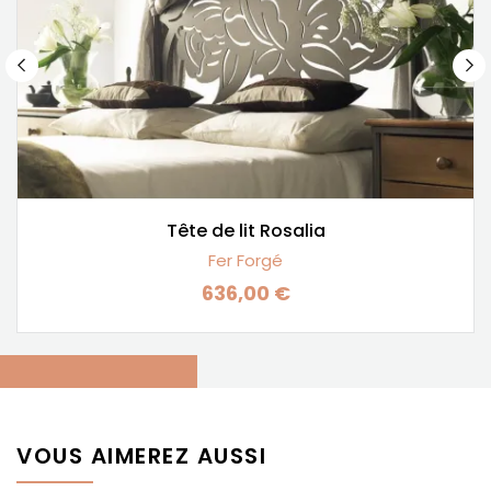
Tête de lit Rosalia
Fer Forgé
636,00 €
Prix
VOUS AIMEREZ AUSSI