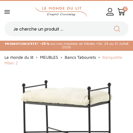
0
PROMOTION D'ETE !
-25 %
sur nos meubles en Hévéa
-
Du 29 au 31 Juillet
2026
Le monde du lit
MEUBLES
Bancs Tabourets
Banquette
Milan 2