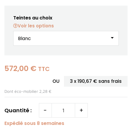
Teintes au choix
Voir les options
arrow_drop_down
572,00 €
TTC
OU
3 x
190,67 €
sans frais
Dont éco-mobilier 2,28 €
-
+
Quantité :
Expédié sous 8 semaines