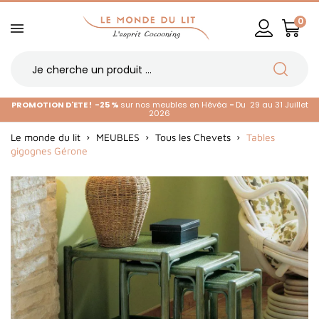
0
PROMOTION D'ETE !
-25 %
sur nos meubles en Hévéa
-
Du 29 au 31 Juillet
2026
Le monde du lit
MEUBLES
Tous les Chevets
Tables
gigognes Gérone