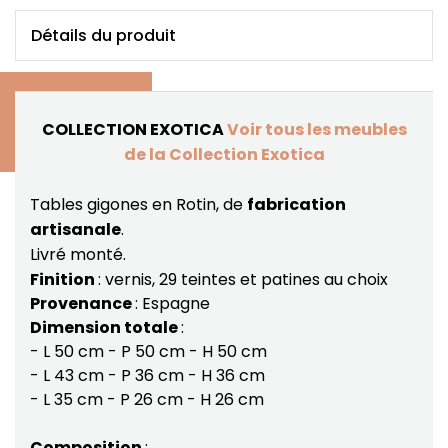
Détails du produit
COLLECTION EXOTICA
Voir tous les meubles
de la Collection Exotica
Tables gigones en Rotin, de
fabrication
artisanale
.
Livré monté.
Finition
: vernis, 29 teintes et patines au choix
Provenance
: Espagne
Dimension totale
:
- L 50 cm - P 50 cm - H 50 cm
- L 43 cm - P 36 cm - H 36 cm
- L 35 cm - P 26 cm - H 26 cm
Composition
: