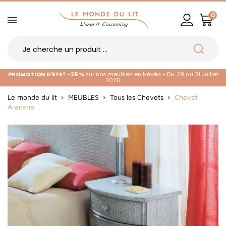
0
PROMOTION D'ETE !
-25 %
sur nos meubles en Hévéa
-
Du 29 au 31 Juillet
2026
Le monde du lit
MEUBLES
Tous les Chevets
Chevet
Aracena