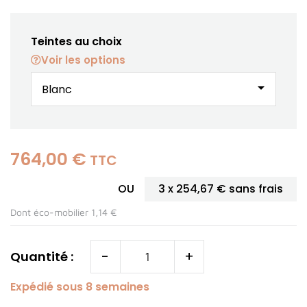
Teintes au choix
Voir les options
arrow_drop_down
764,00 €
TTC
OU
3 x
254,67 €
sans frais
Dont éco-mobilier 1,14 €
-
+
Quantité :
Expédié sous 8 semaines