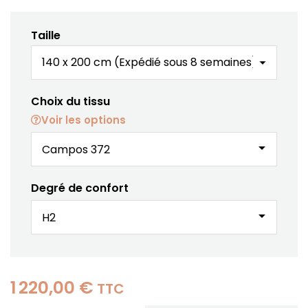
Taille
Choix du tissu
Voir les options
arrow_drop_down
Degré de confort
arrow_drop_down
1 220,00 €
TTC