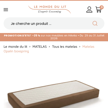
0
PROMOTION D'ETE !
-25 %
sur nos meubles en Hévéa
-
Du 29 au 31 Juillet
2026
Le monde du lit
MATELAS
Tous les matelas
Matelas
Opalin boxspring