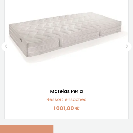
Matelas Perla
Ressort ensachés
1 001,00 €
Prix