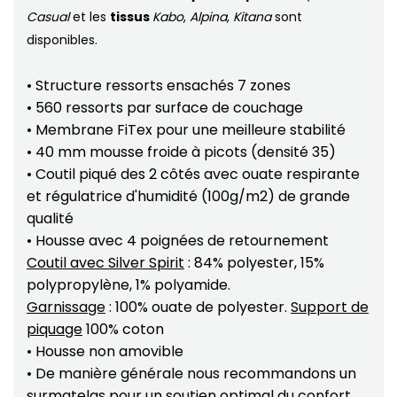
Casual
et les
tissus
Kabo
,
Alpina
,
Kitana
sont
disponibles.
• Structure ressorts ensachés 7 zones
• 560 ressorts par surface de couchage
• Membrane FiTex pour une meilleure stabilité
• 40 mm mousse froide à picots (densité 35)
• Coutil piqué des 2 côtés avec ouate respirante
et régulatrice d'humidité (100g/m2) de grande
qualité
• Housse avec 4 poignées de retournement
Coutil avec Silver Spirit
: 84% polyester, 15%
polypropylène, 1% polyamide.
Garnissage
: 100% ouate de polyester.
Support de
piquage
100% coton
• Housse non amovible
• De manière générale nous recommandons un
surmatelas pour un soutien optimal du confort