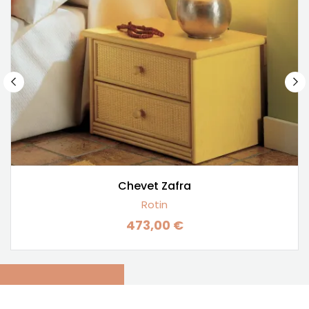
Chevet Zafra
Rotin
473,00 €
Prix