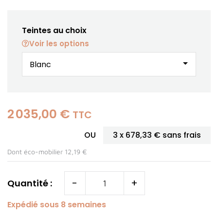
Teintes au choix
Voir les options
arrow_drop_down
2 035,00 €
TTC
OU
3 x
678,33 €
sans frais
Dont éco-mobilier 12,19 €
-
+
Quantité :
Expédié sous 8 semaines