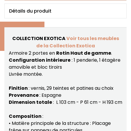
Détails du produit
COLLECTION EXOTICA
Voir tous les meubles
de la Collection Exotica
Armoire 2 portes en
Rotin Haut de gamme
.
Configuration intérieure
: 1 penderie, 1 étagère
amovible et bloc tiroirs
Livrée montée.
Finition
: vernis, 29 teintes et patines au choix
Provenance
: Espagne
Dimension totale
: L 103 cm - P 61 cm - H 193 cm
Composition
:
• Matière principale de la structure : Placage
frêne sur panneau de particules