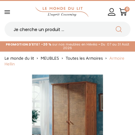
0
PROMOTION D'ETE !
-20 %
sur nos meubles en Hévéa
-
Du 07 au 31 Août
2026
Le monde du lit
MEUBLES
Toutes les Armoires
Armoire
Hellin