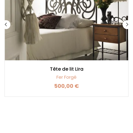
Tête de lit Lira
Fer Forgé
500,00 €
Prix