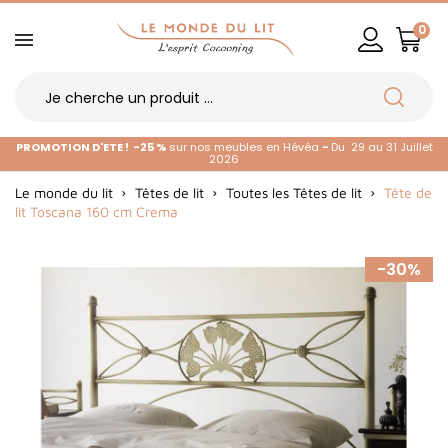
0
PROMOTION D'ETE !
-25 %
sur nos meubles en Hévéa
-
Du 29 au 31 Juillet
2026
Le monde du lit
Têtes de lit
Toutes les Têtes de lit
Tête de
lit Toscana 160 cm Crema
-30%