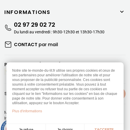
INFORMATIONS

02 97 29 02 72
Du lundi au vendredi : 9h30-12h30 et 13h30-17h30
CONTACT
par mail
PAIEMENTS SÉCURISÉS
Notre site le-monde-du-lit.fr utilise ses propres cookies et ceux de
ses partenaires pour améliorer l'utilisation de notre site et pour
vous proposer de la publicité personnalisée. Ces cookies sont
soumis à votre consentement préalable. Vous pouvez à tout
moment accepter ou refuser tout ou partie de ces cookies en
SUIVEZ-NOUS
cliquant sur le lien "Informations sur les cookies" en bas de chaque
page de notre site. Pour donner votre consentement à son
utilisation, appuyez sur le bouton Accepter.
Plus d'informations
Mentions légales
-
Politique de confidentialité
Information sur les Cookies
-
CGV
Réalisation
Dream me up
9.3
/10
Je choisis
Je refuse
J'ACCEPTE