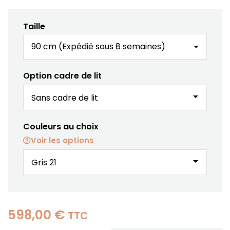
Taille
Option cadre de lit
arrow_drop_down
Couleurs au choix
Voir les options
arrow_drop_down
598,00 €
TTC