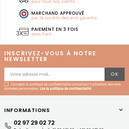
pour tous nos clients
MARCHAND APPROUVÉ
par la société des avis garantis
PAIEMENT EN 3 FOIS
sans frais
INSCRIVEZ-VOUS À NOTRE
NEWSLETTER
J'accepte la politique de confidentialité concernant l'utilisation des mes
données personnelles.
Lire la politique de confidentialité
.
INFORMATIONS

02 97 29 02 72