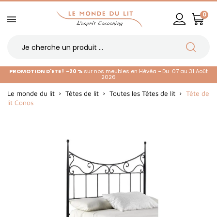
0
PROMOTION D'ETE !
-20 %
sur nos meubles en Hévéa
-
Du 07 au 31 Août
2026
Le monde du lit
Têtes de lit
Toutes les Têtes de lit
Tête de
lit Conos