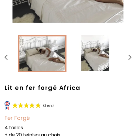


Lit en fer forgé Africa
Fer Forgé
4 tailles
+ de 20 teintes au choix