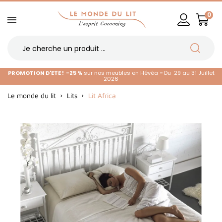
0
PROMOTION D'ETE !
-25 %
sur nos meubles en Hévéa
-
Du 29 au 31 Juillet
2026
Le monde du lit
Lits
Lit Africa