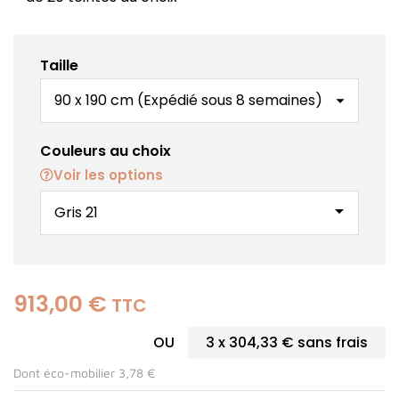
(2 avis)
Taille
Couleurs au choix
Voir les options
arrow_drop_down
913,00 €
TTC
OU
3 x
304,33 €
sans frais
Dont éco-mobilier 3,78 €